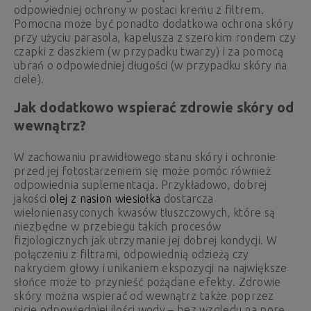
odpowiedniej ochrony w postaci kremu z filtrem.
Pomocna może być ponadto dodatkowa ochrona skóry
przy użyciu parasola, kapelusza z szerokim rondem czy
czapki z daszkiem (w przypadku twarzy) i za pomocą
ubrań o odpowiedniej długości (w przypadku skóry na
ciele).
Jak dodatkowo wspierać zdrowie skóry od
wewnątrz?
W zachowaniu prawidłowego stanu skóry i ochronie
przed jej fotostarzeniem się może pomóc również
odpowiednia suplementacja. Przykładowo, dobrej
jakości
olej z nasion wiesiołka
dostarcza
wielonienasyconych kwasów tłuszczowych, które są
niezbędne w przebiegu takich procesów
fizjologicznych jak utrzymanie jej dobrej kondycji. W
połączeniu z filtrami, odpowiednią odzieżą czy
nakryciem głowy i unikaniem ekspozycji na największe
słońce może to przynieść pożądane efekty. Zdrowie
skóry można wspierać od wewnątrz także poprzez
picie odpowiedniej ilości wody – bez względu na porę