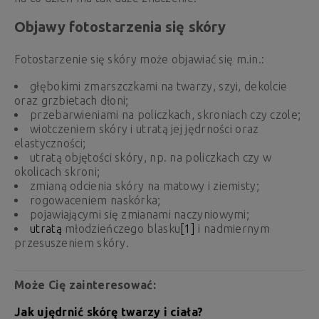
Objawy fotostarzenia się skóry
Fotostarzenie się skóry może objawiać się m.in.:
głębokimi zmarszczkami na twarzy, szyi, dekolcie
oraz grzbietach dłoni;
przebarwieniami na policzkach, skroniach czy czole;
wiotczeniem skóry i utratą jej jędrności oraz
elastyczności;
utratą objętości skóry, np. na policzkach czy w
okolicach skroni;
zmianą odcienia skóry na matowy i ziemisty;
rogowaceniem naskórka;
pojawiającymi się zmianami naczyniowymi;
utratą
młodzieńczego blasku
[1]
i nadmiernym
przesuszeniem skóry.
Może Cię zainteresować:
Jak ujędrnić skórę twarzy i ciała?