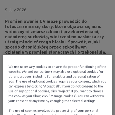
9 July 2026
Promieniowanie UV może prowadzić do
fotostarzenia się skóry, które objawia się m.in.
widocznymi zmarszczkami i przebarwieniami,
nadmierną suchością, wiotczeniem naskórka czy
utratą młodzieńczego blasku. Sprawdź, w jaki
sposób chronić skórę przed szkodliwym
działaniem promieni słonecznych i przekonaj się,
jak zadbać o nią zarówno od zewnątrz, jak i od
środka.
We use necessary cookies to ensure the proper functioning of the
website. We and our partners may also use optional cookies for
Spis treści
other purposes, including for analytics and personalization of
ads. The use of optional cookies requires your consent, which you
can express by clicking "Accept all". If you do not consent to the
Na czym polega fotostarzenie się skóry?
use of any optional cookies, click "Reject". If you want to choose
the cookies you allow, click "Manage cookies". You can withdraw
Objawy fotostarzenia się skóry
your consent at any time by changing the selected settings.
Ochrona skóry – słońce i promieniowanie UV a
The use of cookies involves the processing of your personal
sposoby na zniwelowanie jego szkodliwego dz