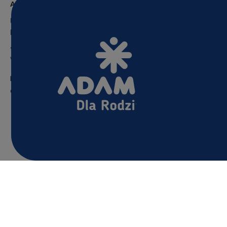
Adamed Pharma S.A.
tel: +48 22 751 85 17
fax: +48 22 751 84 67
adamed@adamed.com
www.adamed.com
Polityka Prywatności
Polityka cookies
OEP/08711/06/21