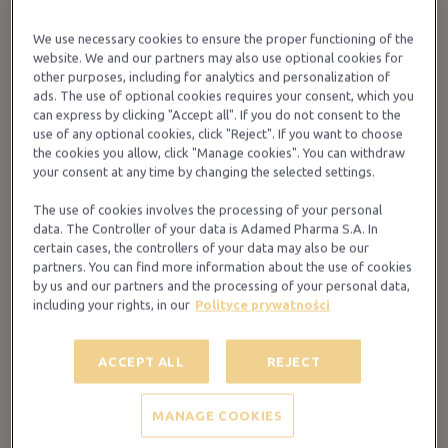
We use necessary cookies to ensure the proper functioning of the
website. We and our partners may also use optional cookies for
Pomadka Sunnyday
other purposes, including for analytics and personalization of
ads. The use of optional cookies requires your consent, which you
can express by clicking "Accept all". If you do not consent to the
Pomadka ochronna z filtrami UVA i UVB
use of any optional cookies, click "Reject". If you want to choose
– kompleksowa ochrona ust
the cookies you allow, click "Manage cookies". You can withdraw
Oeparol Sunnyday to pomadka ochronna z
your consent at any time by changing the selected settings.
filtrami UVA i UVB, która zapewnia
The use of cookies involves the processing of your personal
skuteczną ochronę delikatnej skóry warg
data. The Controller of your data is Adamed Pharma S.A. In
przed szkodliwym promieniowaniem
certain cases, the controllers of your data may also be our
słonecznym. Dzięki zawartości kompleksu
partners. You can find more information about the use of cookies
OleaSunProtect, który jest unikalnym
by us and our partners and the processing of your personal data,
połączeniem filtrów UVA/UVB i oleju z
including your rights, in our
Polityce prywatności
nasion wiesiołka, pomadka nie tylko chroni,
ale także intensywnie pielęgnuje usta.
Regularne stosowanie produktu nawilża
ACCEPT ALL
REJECT
oraz optymalnie natłuszcza wargi,
zapobiegając ich przesuszaniu i
pierzchnięciu.
MANAGE COOKIES