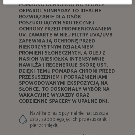
POMADKA OCHRONNA NA SŁOŃCE
OEPAROL SUNNYDAY TO IDEALNE
ROZWIĄZANIE DLA OSÓB
POSZUKUJĄCYCH SKUTECZNEJ
OCHRONY PRZED PROMIENIOWANIEM
UV. ZAWARTE W NIEJ FILTRY UVA/UVB
ZAPEWNIAJĄ OCHRONĘ PRZED
NIEKORZYSTNYM DZIAŁANIEM
PROMIENI SŁONECZNYCH, A OLEJ Z
NASION WIESIOŁKA INTENSYWNIE
NAWILŻA I REGENERUJE SKÓRĘ UST.
DZIĘKI TEMU POMADKA CHRONI PRZED
PRZESUSZENIEM I PODRAŻNIENIAMI
SPOWODOWANYMI EKSPOZYCJĄ NA
SŁOŃCE. TO DOSKONAŁY WYBÓR NA
WAKACYJNE WYJAZDY ORAZ
CODZIENNE SPACERY W UPALNE DNI.
Nawilża oraz optymalnie natłuszcza
usta, zapobiegając ich przesuszaniu i
pierzchnięciu