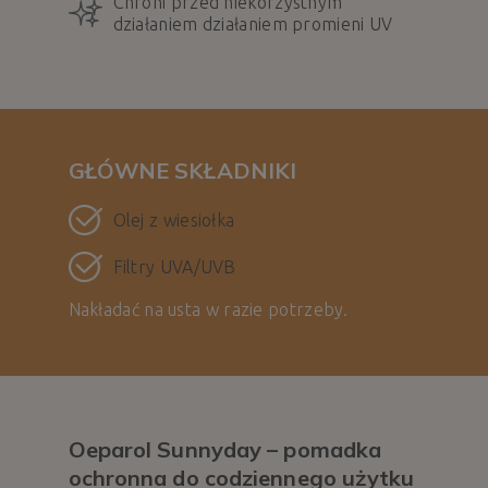
Chroni przed niekorzystnym
działaniem działaniem promieni UV
GŁÓWNE SKŁADNIKI
Olej z wiesiołka
Filtry UVA/UVB
Nakładać na usta w razie potrzeby.
Oeparol Sunnyday – pomadka
ochronna do codziennego użytku